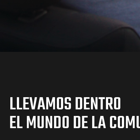
os
jes Racing
LLEVAMOS DENTRO
de
EL MUNDO DE LA COM
as Series