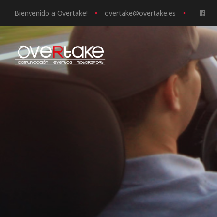
Bienvenido a Overtake!
o
vertake@overtake.es
ociales
quipos
mpresa
s de