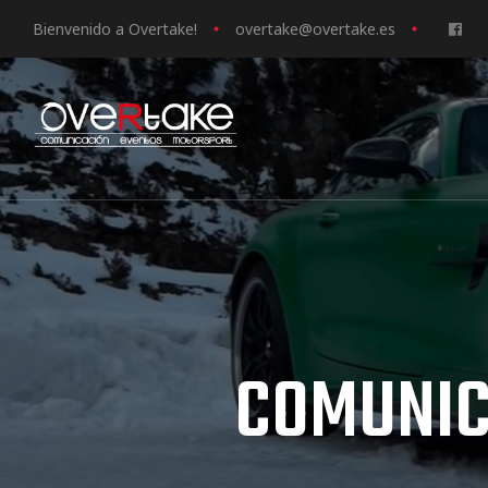
Bienvenido a Overtake!
o
vertake@overtake.es
ociales
quipos
mpresa
COMUNIC
s de