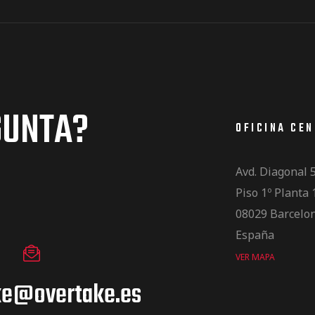
GUNTA?
OFICINA CE
Avd. Diagonal 
Piso 1º Planta 
08029 Barcelo
España
VER MAPA
ke@overtake.es