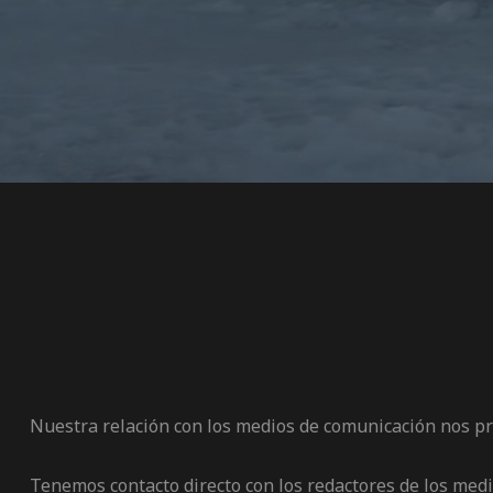
os
jes Racing
de
Nuestra relación con los medios de comunicación nos pro
as Series
Tenemos contacto directo con los redactores de los medio