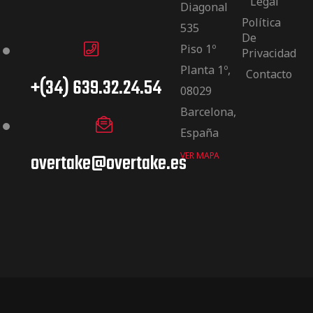
Legal
Diagonal
Política
535
De
Piso 1º
Privacidad
Planta 1º,
Contacto
+(34) 639.32.24.54
08029
Barcelona,
España
overtake@overtake.es
VER MAPA