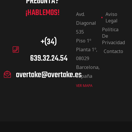
PREGUNTA?
¡HABLEMOS!
Avd.
Aviso
Legal
Diagonal
Política
535
De
+(34)
Piso 1º
Privacidad
Planta 1º,
Contacto
639.32.24.54
08029
Barcelona,
overtake@overtake.es
España
VER MAPA