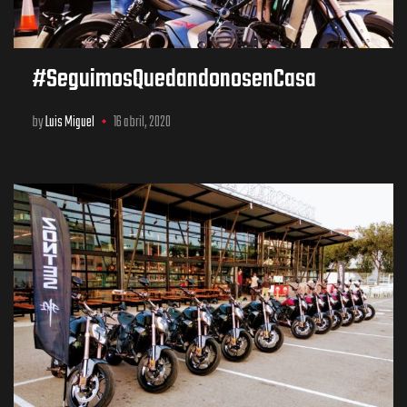
#SeguimosQuedandonosenCasa
by
Luis Miguel
16 abril, 2020