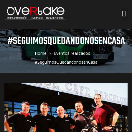
ociales
#SEGUIMOSQUEDANDONOSENCASA
quipos
Home
Eventos realizados
#SeguimosQuedandonosenCasa
mpresa
s de