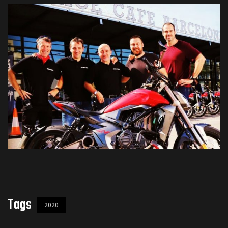
de pista
e Ruta
rt Tour
Tags
2020