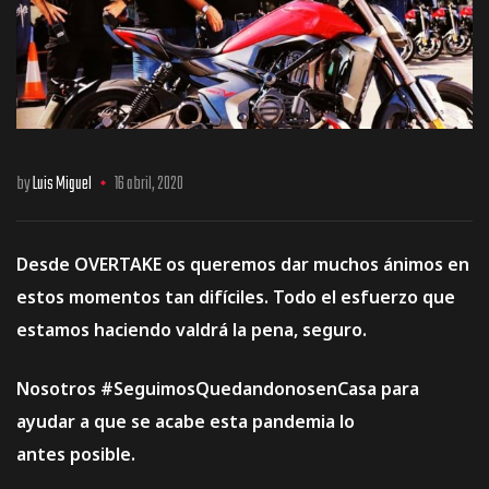
os
by
Luis Miguel
16 abril, 2020
Desde OVERTAKE os queremos dar muchos ánimos en
estos momentos tan difíciles. Todo el esfuerzo que
jes Racing
estamos haciendo valdrá la pena, seguro.
de
Nosotros #SeguimosQuedandonosenCasa para
ayudar a que se acabe esta pandemia lo
antes posible.
as Series