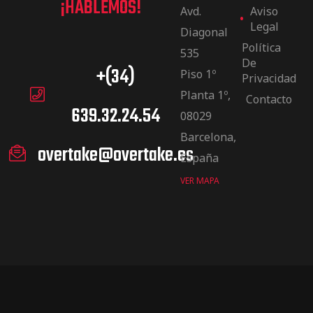
¡HABLEMOS!
Avd.
Aviso
Legal
Diagonal
Política
535
De
+(34)
Piso 1º
Privacidad
Planta 1º,
Contacto
639.32.24.54
08029
Barcelona,
overtake@overtake.es
España
VER MAPA