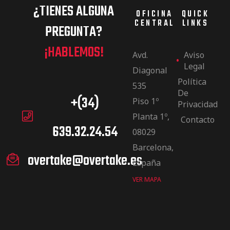
¿TIENES ALGUNA
OFICINA
QUICK
CENTRAL
LINKS
PREGUNTA?
¡HABLEMOS!
Avd.
Aviso
Legal
Diagonal
Política
535
De
+(34)
Piso 1º
Privacidad
Planta 1º,
Contacto
639.32.24.54
08029
Barcelona,
overtake@overtake.es
España
VER MAPA