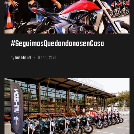
#SeguimosQuedandonosenCasa
by
Luis Miguel
16 abril, 2020