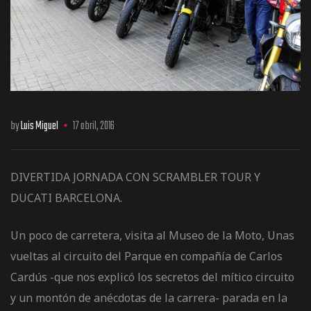
os
by
Luis Miguel
17 abril, 2016
DIVERTIDA JORNADA CON SCRAMBLER TOUR Y
DUCATI BARCELONA.
jes Racing
Un poco de carretera, visita al Museo de la Moto, Unas
de
vueltas al circuito del Parque en compañía de Carlos
Cardús -que nos explicó los secretos del mítico circuito
as Series
y un montón de anécdotas de la carrera- parada en la