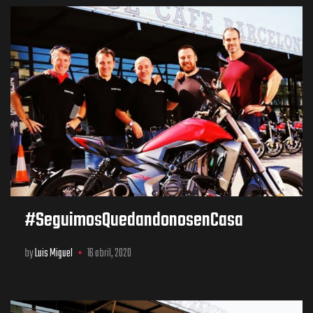
#SeguimosQuedandonosenCasa
by
Luis Miguel
16 abril, 2020