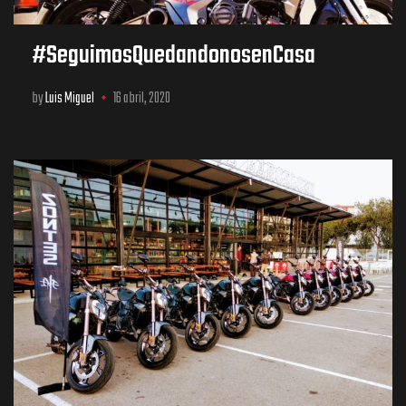
#SeguimosQuedandonosenCasa
by
Luis Miguel
16 abril, 2020