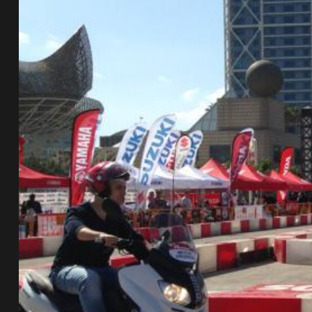
de pista
e Ruta
rt Tour