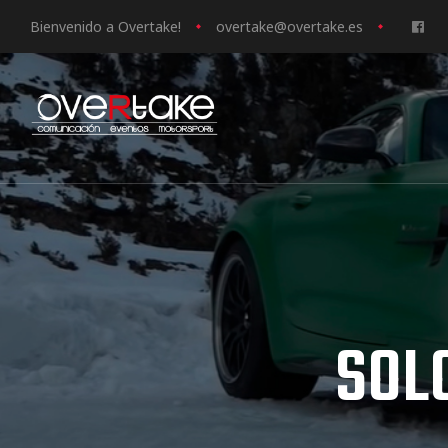
Bienvenido a Overtake!
o
vertake@overtake.es
ociales
quipos
mpresa
SOL
s de