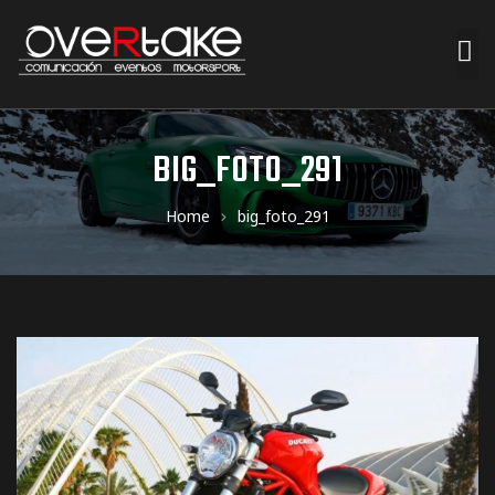
ociales
BIG_FOTO_291
quipos
Home
big_foto_291
mpresa
s de