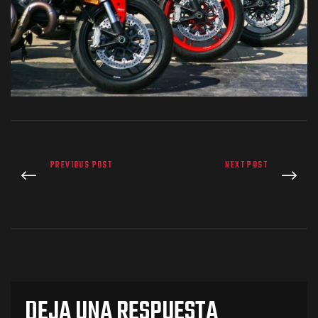
os
PREVIOUS POST
NEXT POST
jes Racing
de
as Series
DEJA UNA RESPUESTA