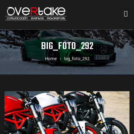
ociales
BIG_FOTO_292
quipos
Home
big_foto_292
mpresa
s de