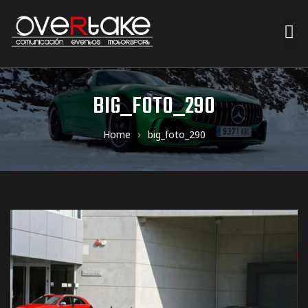
ociales
BIG_FOTO_290
quipos
Home
big_foto_290
mpresa
s de