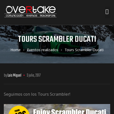
ociales
TOURS SCRAMBLER DUCATI
quipos
Home
Eventos realizados
Tours Scrambler Ducati
mpresa
by
Luis Miguel
3 julio, 2017
s de
Seguimos con los Tours Scrambler!