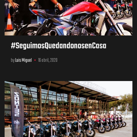
#SeguimosQuedandonosenCasa
by
Luis Miguel
16 abril, 2020