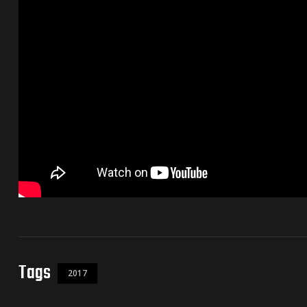
de pista
e Ruta
rt Tour
Tags
2017