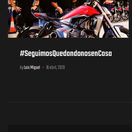
#SeguimosQuedandonosenCasa
by
Luis Miguel
16 abril, 2020