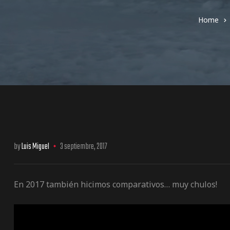
Home
os
by
Luis Miguel
3 septiembre, 2017
jes Racing
de
En 2017 también hicimos comparativos… muy chulos!
as Series