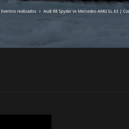
Eventos realizados
Audi R8 Spyder vs Mercedes-AMG SL 63 | Co