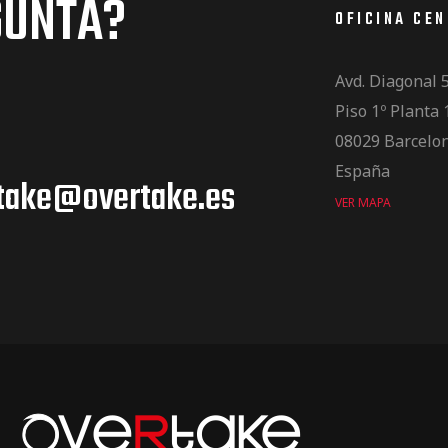
GUNTA?
OFICINA CE
Avd. Diagonal 
Piso 1º Planta 
08029 Barcelo
España
take@overtake.es
VER MAPA