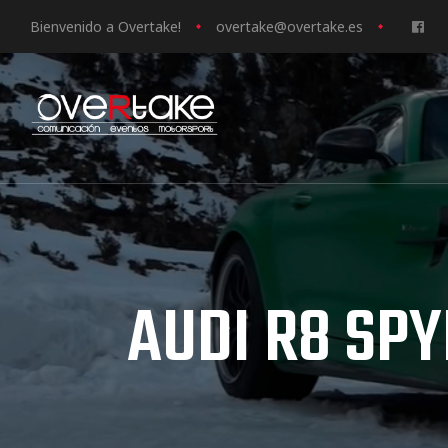
Bienvenido a Overtake!
o
vertake@overtake.es
ociales
quipos
mpresa
AUDI R8 SPY
s de