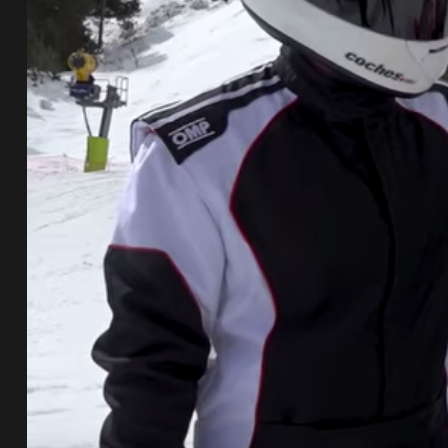
de pista
e Ruta
rt Tour