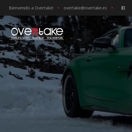
Bienvenido a Overtake!
o
vertake@overtake.es
ociales
quipos
mpresa
s de