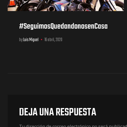
#SeguimosQuedandonosenCasa
by
Luis Miguel
16 abril, 2020
DEJA UNA RESPUESTA
Tu dirección de correo electrónico no será publicad