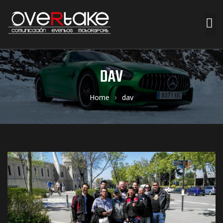
ociales
DAV
quipos
Home
dav
mpresa
s de