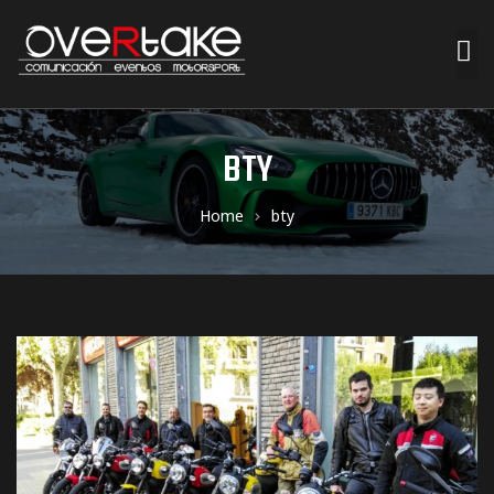
ociales
BTY
quipos
Home
bty
mpresa
s de