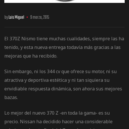
by
Luis Miguel
9 marzo, 2015
os
El 370Z Nismo tiene muchas cualidades, siempre las ha
tenido, y esta nueva entrega todavía más gracias a las
mejoras que ha recibido.
Sin embargo, ni los 344 cv que ofrece su motor, ni su
atractiva y deportiva estética y ni tan siquiera su
jes Racing
envidiable respuesta dinámica, son ahora sus mejores
bazas.
de
Lo mejor del nuevo 370 Z -en toda la gama- es su
as Series
precio. Nissan ha decidido hacer una considerable