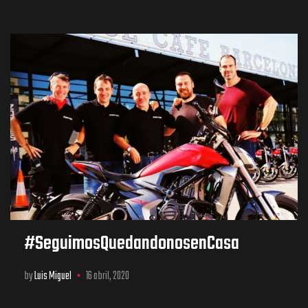
#SeguimosQuedandonosenCasa
by
Luis Miguel
16 abril, 2020