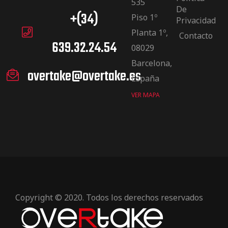
535
De
+(34)
Piso 1º
Privacidad
Planta 1º,
Contacto
639.32.24.54
08029
Barcelona,
overtake@overtake.es
España
VER MAPA
Copyright © 2020. Todos los derechos reservados