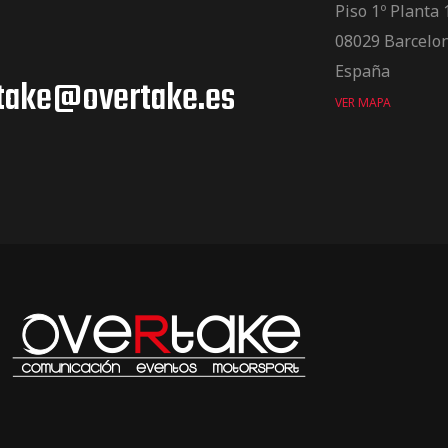
Piso 1º Planta 
08029 Barcelo
España
take@overtake.es
VER MAPA