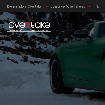
Bienvenido a Overtake!
o
vertake@overtake.es
ociales
quipos
mpresa
s de