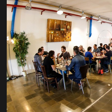
de pista
e Ruta
rt Tour