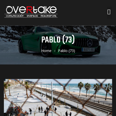
ociales
PABLO (73)
quipos
Home
Pablo (73)
mpresa
s de