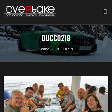
ociales
DUCC0219
quipos
Home
DUCC0219
mpresa
s de