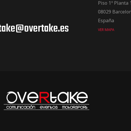
Piso 1º Planta 
08029 Barcelo
España
take@overtake.es
VER MAPA