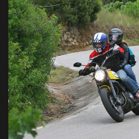
de pista
e Ruta
rt Tour