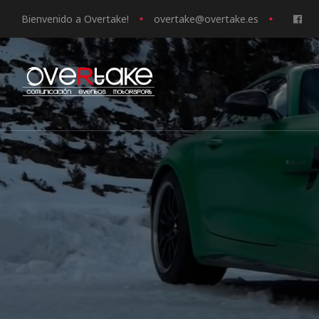
Bienvenido a Overtake!
o
vertake@overtake.es
ociales
quipos
mpresa
s de