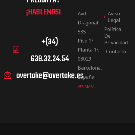
PREGUNTA?
¡HABLEMOS!
Avd.
Aviso
Legal
Diagonal
Política
535
De
+(34)
Piso 1º
Privacidad
Planta 1º,
Contacto
639.32.24.54
08029
Barcelona,
overtake@overtake.es
España
VER MAPA