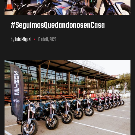
#SeguimosQuedandonosenCasa
by
Luis Miguel
16 abril, 2020