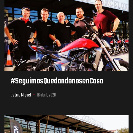
#SeguimosQuedandonosenCasa
by
Luis Miguel
16 abril, 2020