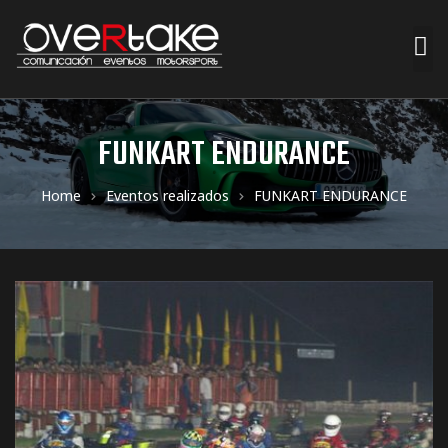
ociales
FUNKART ENDURANCE
quipos
Home
Eventos realizados
FUNKART ENDURANCE
mpresa
s de