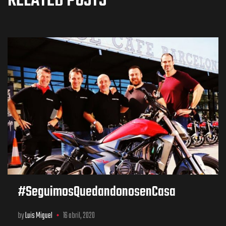
RELATED POSTS
#SeguimosQuedandonosenCasa
by
Luis Miguel
16 abril, 2020