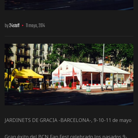
by
24staff
11 mayo, 2014
os
jes Racing
de
JARDINETS DE GRACIA -BARCELONA-, 9-10-11 de mayo
as Series
Gran éxito del BCN Fan Fest celebrado los pasados 9-