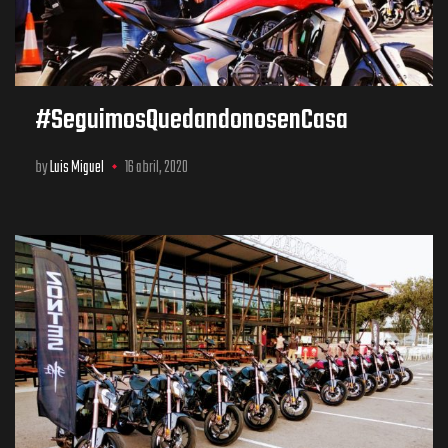
#SeguimosQuedandonosenCasa
by
Luis Miguel
16 abril, 2020