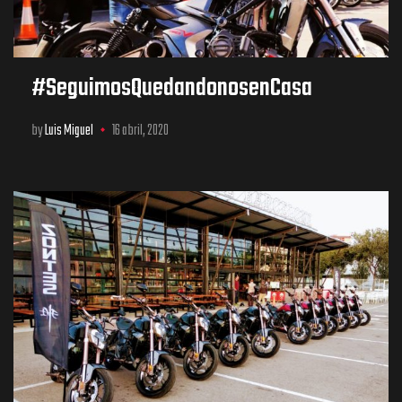
#SeguimosQuedandonosenCasa
by
Luis Miguel
16 abril, 2020