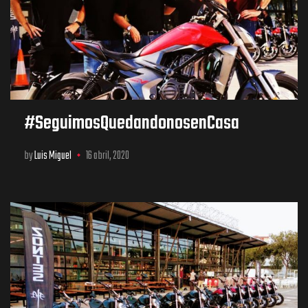
#SeguimosQuedandonosenCasa
by
Luis Miguel
16 abril, 2020