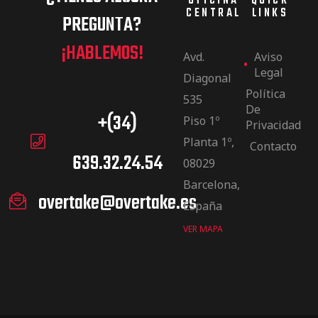
OFICINA
QUICK
CENTRAL
LINKS
de pista
PREGUNTA?
¡HABLEMOS!
Avd.
Aviso
Legal
Diagonal
Política
535
De
+(34)
Piso 1º
Privacidad
e Ruta
Planta 1º,
Contacto
639.32.24.54
08029
rt Tour
Barcelona,
overtake@overtake.es
España
VER MAPA