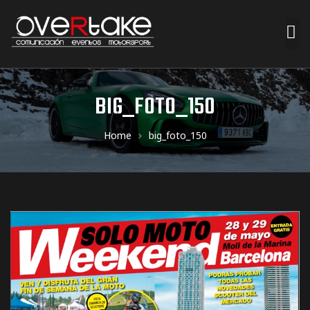
ociales
BIG_FOTO_150
quipos
Home
big_foto_150
mpresa
s de