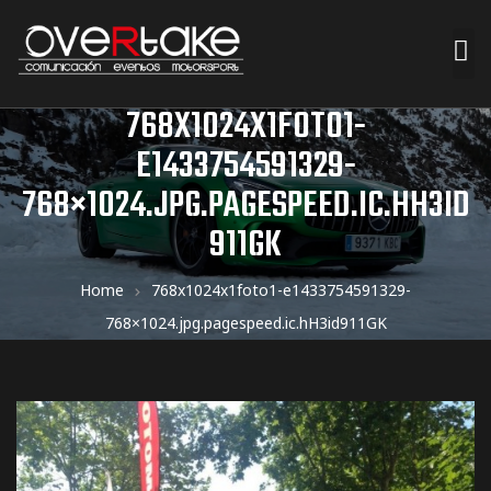
768X1024X1FOTO1-
ociales
E1433754591329-
quipos
768×1024.JPG.PAGESPEED.IC.HH3ID
911GK
mpresa
Home
768x1024x1foto1-e1433754591329-
768×1024.jpg.pagespeed.ic.hH3id911GK
s de