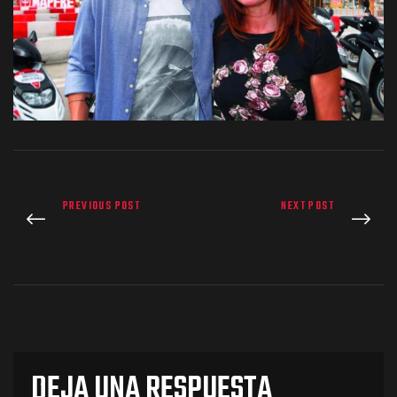
os
PREVIOUS POST
NEXT POST
jes Racing
de
as Series
DEJA UNA RESPUESTA