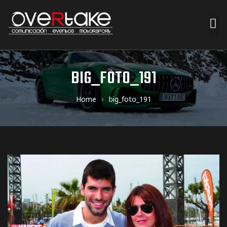
ociales
BIG_FOTO_191
quipos
Home
big_foto_191
mpresa
s de