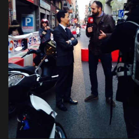
de pista
e Ruta
rt Tour