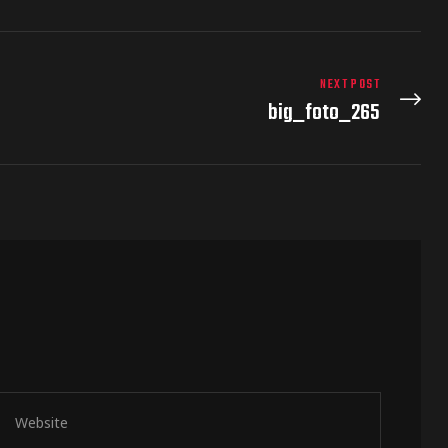
NEXT POST
big_foto_265