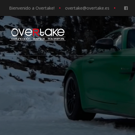
Bienvenido a Overtake!
o
vertake@overtake.es
ociales
quipos
mpresa
s de