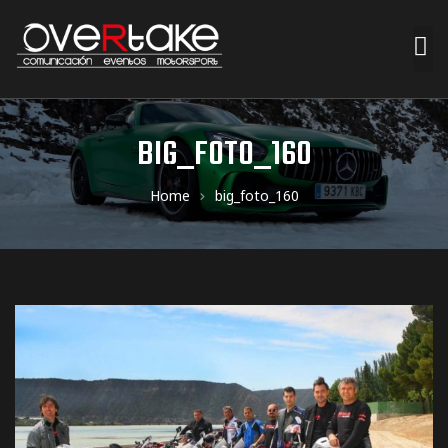
ociales
BIG_FOTO_160
quipos
Home
big_foto_160
mpresa
s de