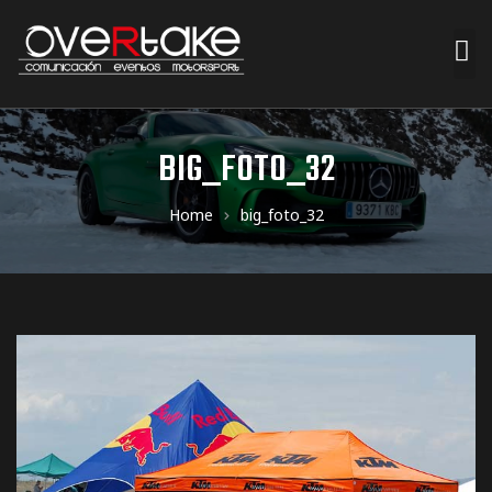
ociales
BIG_FOTO_32
quipos
Home
big_foto_32
mpresa
s de