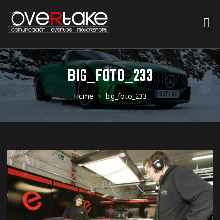
ociales
BIG_FOTO_233
quipos
Home
big_foto_233
mpresa
s de