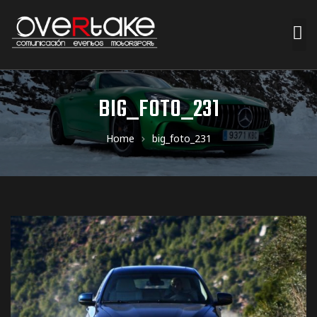
ociales
BIG_FOTO_231
quipos
Home
big_foto_231
mpresa
s de