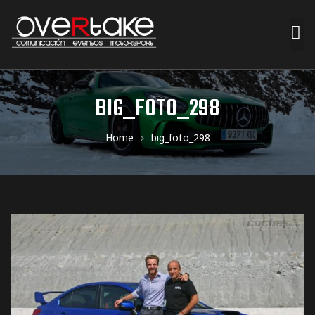
ociales
BIG_FOTO_298
quipos
Home
big_foto_298
mpresa
s de