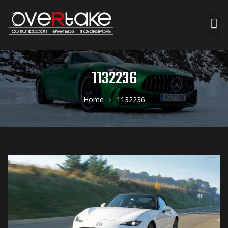
ociales
1132236
quipos
Home
1132236
mpresa
s de