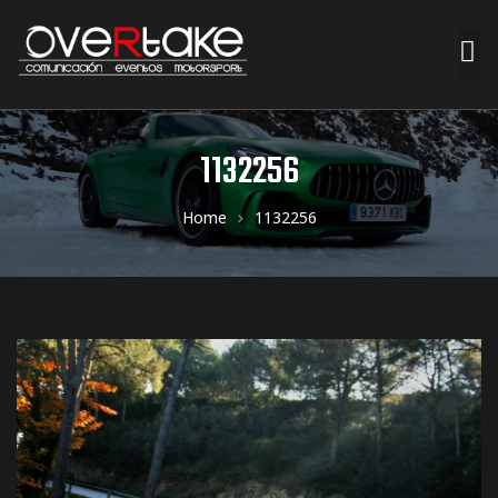
ociales
1132256
quipos
Home
1132256
mpresa
s de