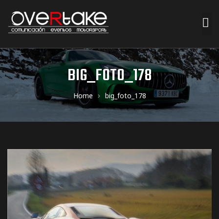
ociales
BIG_FOTO_178
quipos
Home
big_foto_178
mpresa
s de