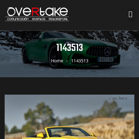
ociales
1143513
quipos
Home
1143513
mpresa
s de