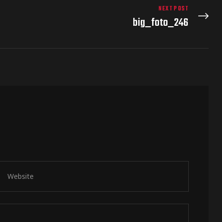
NEXT POST
big_foto_246