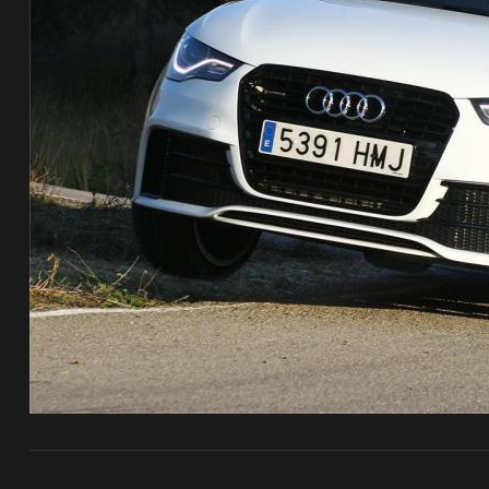
de pista
e Ruta
rt Tour