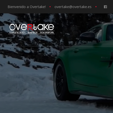
Bienvenido a Overtake!
o
vertake@overtake.es
ociales
quipos
mpresa
s de