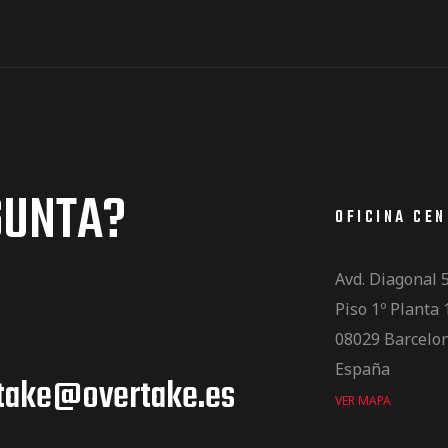
GUNTA?
OFICINA CE
Avd. Diagonal 
Piso 1º Planta 
08029 Barcelo
España
take@overtake.es
VER MAPA