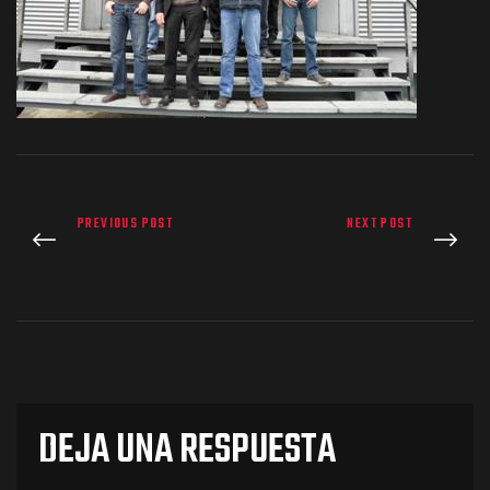
os
PREVIOUS POST
NEXT POST
jes Racing
de
DEJA UNA RESPUESTA
as Series