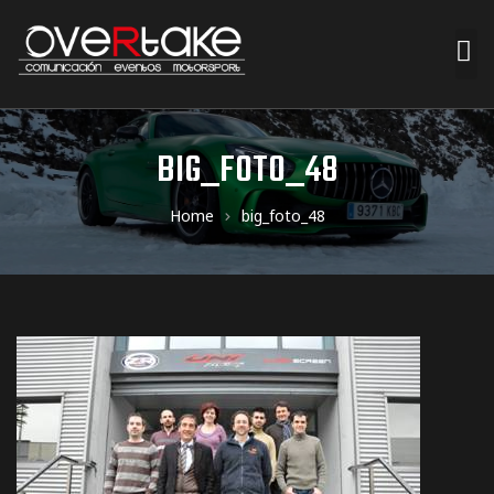
ociales
BIG_FOTO_48
quipos
Home
big_foto_48
mpresa
s de