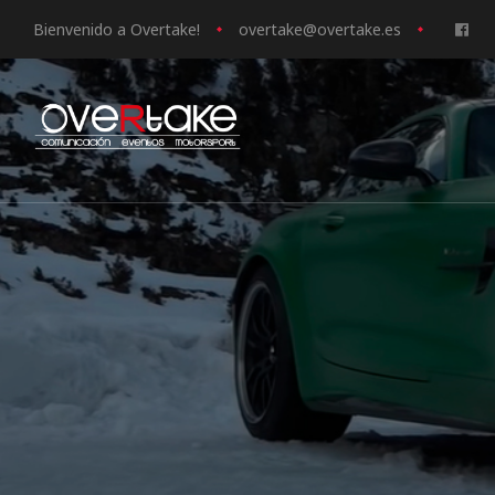
Bienvenido a Overtake!
o
vertake@overtake.es
ociales
quipos
mpresa
s de