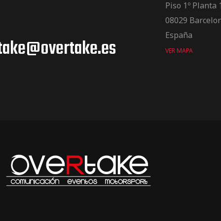
Piso 1º Planta 
08029 Barcelo
España
take@overtake.es
VER MAPA