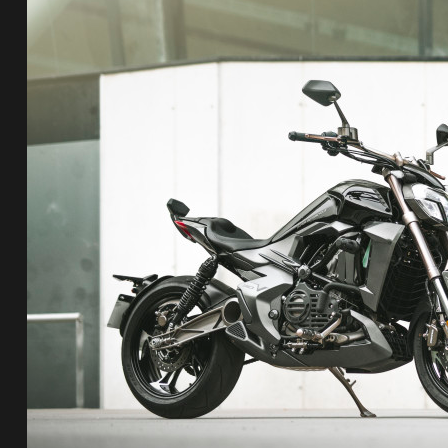
de pista
e Ruta
rt Tour