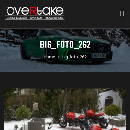
ociales
BIG_FOTO_262
quipos
Home
big_foto_262
mpresa
s de