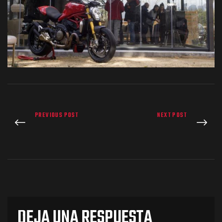
os
PREVIOUS POST
NEXT POST
jes Racing
de
as Series
DEJA UNA RESPUESTA