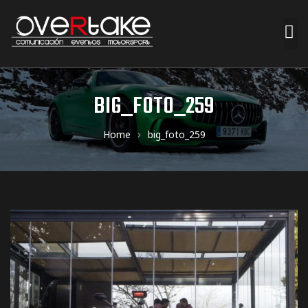
ociales
BIG_FOTO_259
quipos
Home
big_foto_259
mpresa
s de