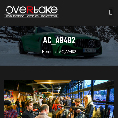
ociales
AC_A9482
quipos
Home
AC_A9482
mpresa
s de